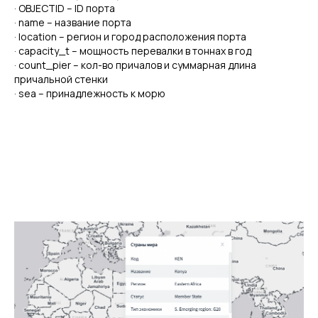
· OBJECTID – ID порта
· name – название порта
· location – регион и город расположения порта
· capacity_t – мощность перевалки в тоннах в год
· count_pier – кол-во причалов и суммарная длина
причальной стенки
· sea – принадлежность к морю