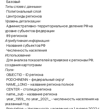
· Базовый
Типы слоев с данными:
· Полигональный слой
· Центроиды регионов
Уровень детализации:
· Административно-территориальное деление РФ на
уровне субъектов федерации
· 89 регионов
Атрибутивная информация:
· Названия субъектов РФ
· Численность населения
Использование:
· Для анализа показателей в привязке к регионам РФ,
создания картограмм
Поля:
· OBJECTID – ID региона
· PODCHINENN – федеральный округ
· NAME_LONG – название региона полное
· CENTER – столица региона
· name_sub – название региона
· year_1959_ по year_2021_ - численность населения на
указанный год
· Population — Численность населения на 1 января 2022 г.,