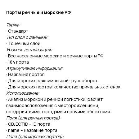
Порты речные и морские РФ
Тариф:
· Стандарт
Тип слоя с данными:
· Точечный слой
Уровень детализации:
· Все населенные морские и речные порты РФ
· 184 порта
Атрибутивная информация:
· Названия портов
· Для морских: максимальный грузооборот
· Для морских портов: количество причальных стенок
Использование:
· Анализ морской и речной логистики, расчет
взаиморасположения с месторождениями,
предприятиями, городами и прочими объектами
Поля (для речных портов):
· OBJECTID – ID порта
· name – название порта
Поля (для морских портов):