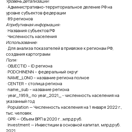
Уровень детализации:
· Административно-территориальное деление РФ на
уровне субъектов федерации
· 89 регионов
Атрибутивная информация:
· Названия субъектов РФ
· Численность населения
Использование:
· Для анализа показателей в привязке к регионам РФ,
создания картограмм
Поля:
· OBJECTID – ID региона
· PODCHINENN – федеральный округ
· NAME_LONG – название региона полное
· CENTER – столица региона
· name_sub – название региона
· year_1959_ по year_2021_ - численность населения на
указанный год
· Population — Численность населения на 1 января 2022 г.,
тыс. человек.
· GPR — Объем ВРП в 2020 г. ,млрд руб.
· Investment — Инвестиции в основной капитал, млрд руб.
2021