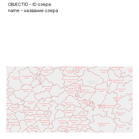
· OBJECTID – ID озера
· name – название озера