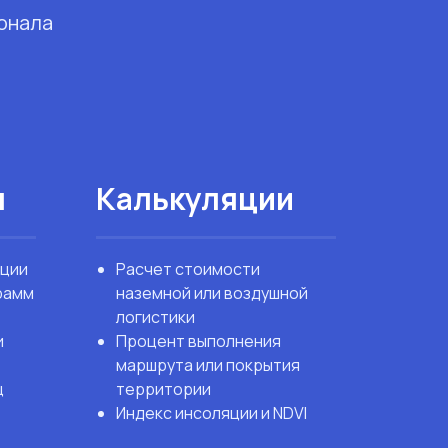
онала
я
Калькуляции
ации
Расчет стоимости
грамм
наземной или воздушной
логистики
и
Процент выполнения
маршрута или покрытия
ц
территории
Индекс инсоляции и NDVI