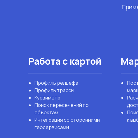
Прим
Работа с картой
Ма
Профиль рельефа
Пост
Профиль трассы
мар
Курвиметр
Расч
Поиск пересечений по
дос
объектам
Поис
Интеграция со сторонними
к вы
геосервисами