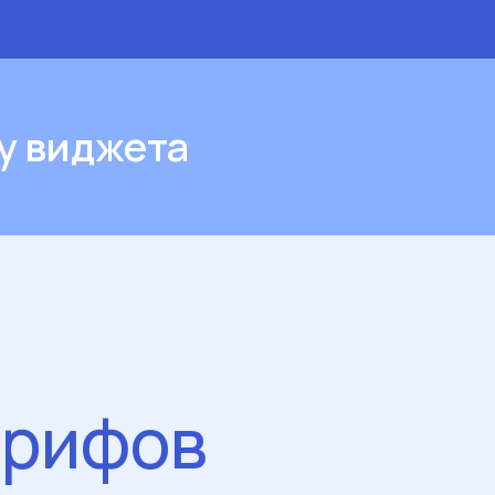
у виджета
арифов