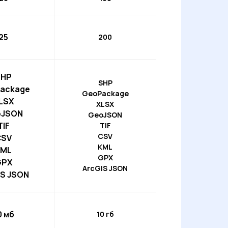
25
200
SHP
SHP
ackage
GeoPackage
LSX
XLSX
oJSON
GeoJSON
TIF
TIF
CSV
CSV
KML
KML
GPX
GPX
ArcGIS JSON
IS JSON
0 мб
10 гб