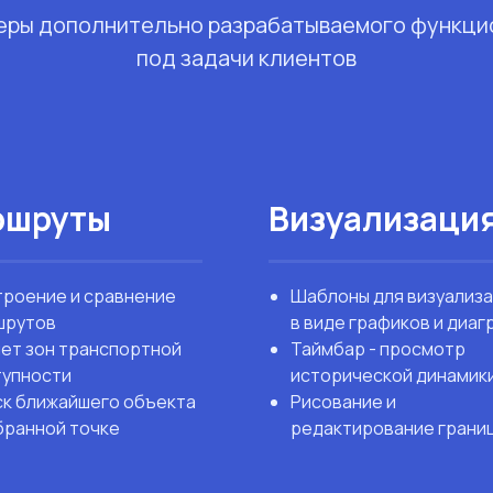
еры дополнительно разрабатываемого функци
под задачи клиентов
ршруты
Визуализаци
роение и сравнение
Шаблоны для визуализ
шрутов
в виде графиков и диа
ет зон транспортной
Таймбар - просмотр
тупности
исторической динамик
к ближайшего объекта
Рисование и
бранной точке
редактирование грани