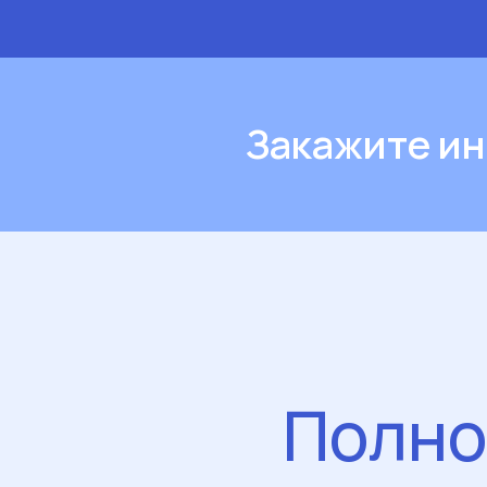
Закажите ин
Полно