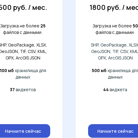
500 руб. / мес.
1800 руб. / мес
Загрузка не более
25
Загрузка не более
50
файлов с данными:
файлов с данными:
SHP, GeoPackage, XLSX,
SHP, GeoPackage, XLSX
GeoJSON, TIF, CSV, KML,
GeoJSON, TIF, CSV, KML
GPX, ArcGIS JSON
GPX, ArcGIS JSON
100 мб
хранилища для
500 мб
хранилища дл
данных
данных
37
виджетов
44
виджета
Начните сейчас
Начните сейчас