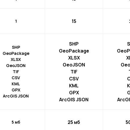
15
1
SHP
SHP
GeoPackage
GeoP
GeoPackage
XLSX
X
XLSX
GeoJSON
Ge
GeoJSON
TIF
TIF
CSV
CSV
KML
KML
GPX
GPX
ArcGIS JSON
ArcGIS JSON
ArcG
25 мб
5
5 мб